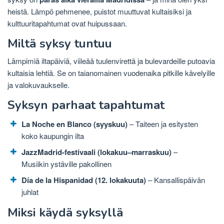
heistä. Lämpö pehmenee, puistot muuttuvat kultaisiksi ja
kulttuuritapahtumat ovat huipussaan.
Miltä syksy tuntuu
Lämpimiä iltapäiviä, viileää tuulenvirettä ja bulevardeille putoavia
kultaisia ​​lehtiä. Se on taianomainen vuodenaika pitkille kävelyille
ja valokuvaukselle.
Syksyn parhaat tapahtumat
La Noche en Blanco (syyskuu)
– Taiteen ja esitysten
koko kaupungin ilta
JazzMadrid-festivaali (lokakuu–marraskuu)
–
Musiikin ystäville pakollinen
Día de la Hispanidad (12. lokakuuta)
– Kansallispäivän
juhlat
Miksi käydä syksyllä