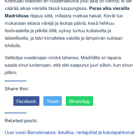
Koettuasi Madridin eri vuodenaikoina yksi asia on varma: ei ole
väärää aikaa vierailla tässä kaupungissa.
Paras aika vierailla
Madridissa
riippuu siitä, millaista matkaa haluat. Kevät tuo
mukanaan eloisia värejä ja leutoja päiviä, kesä hehkuu
festivaaleilla ja pitkillä öillä, syksy tuntuu kultaiselta ja
taiteelliselta, ja talvi kimaltelee valoilla ja lämpimän suklaan
lohdulla.
Valitsitpa vuodenajan minkä tahansa, Madridilla on tapana
saada sinut tuntemaan, että olet saapunut juuri silloin, kun sinun
pitikin.
Share this:
Facebook
Tweet
WhatsApp
Related posts:
Uusi vuosi Barcelonassa: ilotulitus, rantajuhlat ja katutapahtumat