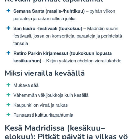
Semana Santa (maalis-/huhtikuu)
– pyhän viikon
paraateja ja uskonnollisia juhlia
San Isidro -festivaali (toukokuu)
– Madridin suurin
festivaali, jossa on konsertteja, paraateja ja perinteistä
tanssia
Retiro Parkin kirjamessut (toukokuun lopusta
kesäkuuhun)
– Kirjan ystävien ehdoton vierailukohde
Miksi vierailla keväällä
Mukava sää
Vähemmän väkijoukkoja kuin kesällä
Kaupunki on vireä ja raikas
Runsaasti kulttuuritapahtumia
Kesä Madridissa (kesäkuu–
elokuu): Pitkät päivät ja vilkas yö