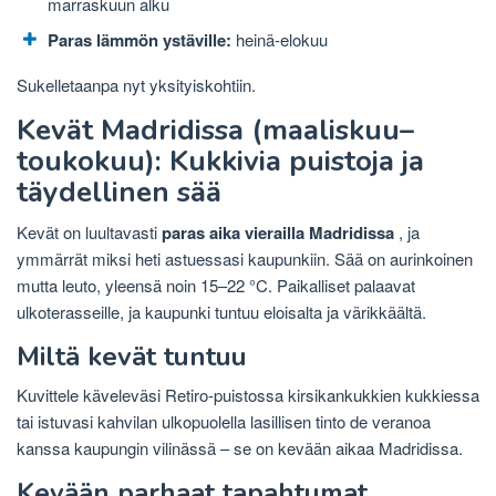
marraskuun alku
Paras lämmön ystäville:
heinä-elokuu
Sukelletaanpa nyt yksityiskohtiin.
Kevät Madridissa (maaliskuu–
toukokuu): Kukkivia puistoja ja
täydellinen sää
Kevät on luultavasti
paras aika vierailla Madridissa
, ja
ymmärrät miksi heti astuessasi kaupunkiin. Sää on aurinkoinen
mutta leuto, yleensä noin 15–22 °C. Paikalliset palaavat
ulkoterasseille, ja kaupunki tuntuu eloisalta ja värikkäältä.
Miltä kevät tuntuu
Kuvittele käveleväsi Retiro-puistossa kirsikankukkien kukkiessa
tai istuvasi kahvilan ulkopuolella lasillisen tinto de veranoa
kanssa kaupungin vilinässä – se on kevään aikaa Madridissa.
Kevään parhaat tapahtumat