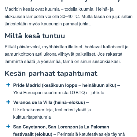
Madridin kesät ovat kuumia – todella kuumia. Heinä- ja
elokuussa lämpötila voi olla 30–40 °C. Mutta tässä on juju: silloin
järjestetään myös kaupungin parhaat juhlat.
Miltä kesä tuntuu
Pitkät päivänvalot, myöhäisillan illalliset, hohtavat kattobaarit ja
aamunkoittoon asti ulkona viihtyvät paikalliset. Jos rakastat
lämmintä säätä ja yöelämää, tämä on sinun sesonkiaikasi.
Kesän parhaat tapahtumat
Pride Madrid (kesäkuun loppu – heinäkuun alku)
–
Yksi Euroopan suurimmista LGBTQ+ -juhlista
Veranos de la Villa (heinä–elokuu)
–
Ulkoilmakonsertteja, teatteriesityksiä ja
kulttuuritapahtumia
San Cayetanon, San Lorenzon ja La Paloman
festivaalit (elokuu)
– Perinteisiä katufestivaaleja täynnä