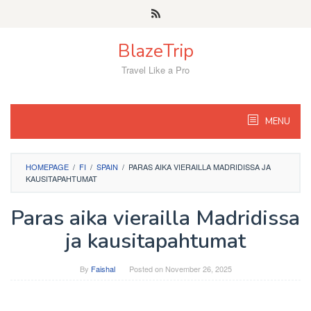
Skip
to
content
BlazeTrip
Travel Like a Pro
MENU
HOMEPAGE
/
FI
/
SPAIN
/
PARAS AIKA VIERAILLA MADRIDISSA JA
KAUSITAPAHTUMAT
Paras aika vierailla Madridissa
ja kausitapahtumat
By
Faishal
Posted on
November 26, 2025