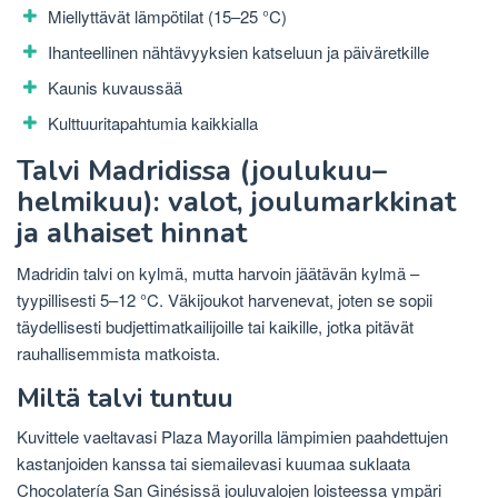
Miellyttävät lämpötilat (15–25 °C)
Ihanteellinen nähtävyyksien katseluun ja päiväretkille
Kaunis kuvaussää
Kulttuuritapahtumia kaikkialla
Talvi Madridissa (joulukuu–
helmikuu): valot, joulumarkkinat
ja alhaiset hinnat
Madridin talvi on kylmä, mutta harvoin jäätävän kylmä –
tyypillisesti 5–12 °C. Väkijoukot harvenevat, joten se sopii
täydellisesti budjettimatkailijoille tai kaikille, jotka pitävät
rauhallisemmista matkoista.
Miltä talvi tuntuu
Kuvittele vaeltavasi Plaza Mayorilla lämpimien paahdettujen
kastanjoiden kanssa tai siemailevasi kuumaa suklaata
Chocolatería San Ginésissä jouluvalojen loisteessa ympäri