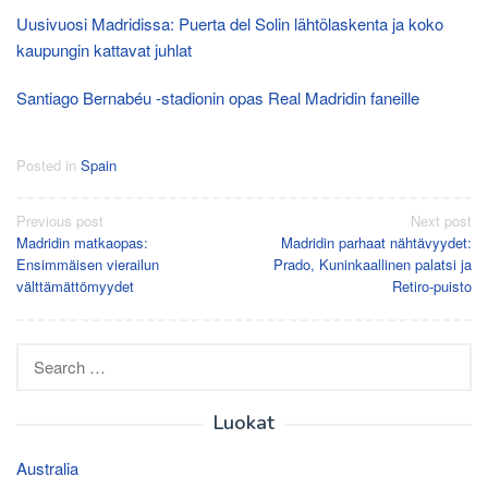
Uusivuosi Madridissa: Puerta del Solin lähtölaskenta ja koko
kaupungin kattavat juhlat
Santiago Bernabéu -stadionin opas Real Madridin faneille
Posted in
Spain
Post
Previous post
Next post
Madridin matkaopas:
Madridin parhaat nähtävyydet:
navigation
Ensimmäisen vierailun
Prado, Kuninkaallinen palatsi ja
välttämättömyydet
Retiro-puisto
Search
for:
Luokat
Australia