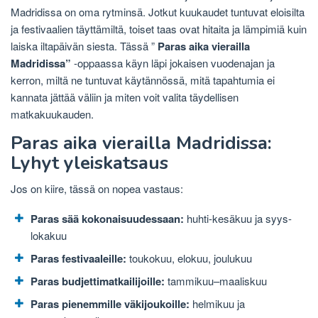
Madridissa on oma rytminsä. Jotkut kuukaudet tuntuvat eloisilta
ja festivaalien täyttämiltä, ​​toiset taas ovat hitaita ja lämpimiä kuin
laiska iltapäivän siesta. Tässä ”
Paras aika vierailla
Madridissa”
-oppaassa käyn läpi jokaisen vuodenajan ja
kerron, miltä ne tuntuvat käytännössä, mitä tapahtumia ei
kannata jättää väliin ja miten voit valita täydellisen
matkakuukauden.
Paras aika vierailla Madridissa:
Lyhyt yleiskatsaus
Jos on kiire, tässä on nopea vastaus:
Paras sää kokonaisuudessaan:
huhti-kesäkuu ja syys-
lokakuu
Paras festivaaleille:
toukokuu, elokuu, joulukuu
Paras budjettimatkailijoille:
tammikuu–maaliskuu
Paras pienemmille väkijoukoille:
helmikuu ja