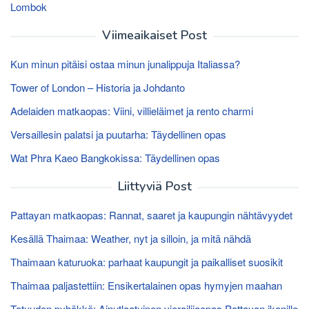
Lombok
Viimeaikaiset Post
Kun minun pitäisi ostaa minun junalippuja Italiassa?
Tower of London – Historia ja Johdanto
Adelaiden matkaopas: Viini, villieläimet ja rento charmi
Versaillesin palatsi ja puutarha: Täydellinen opas
Wat Phra Kaeo Bangkokissa: Täydellinen opas
Liittyviä Post
Pattayan matkaopas: Rannat, saaret ja kaupungin nähtävyydet
Kesällä Thaimaa: Weather, nyt ja silloin, ja mitä nähdä
Thaimaan katuruoka: parhaat kaupungit ja paikalliset suosikit
Thaimaa paljastettiin: Ensikertalainen opas hymyjen maahan
Totuuden pyhäkkö: Ainutlaatuinen vierailijaopas Pattayan ikonille