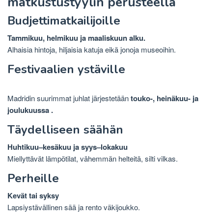
matkustustyylin perusteella
Budjettimatkailijoille
Tammikuu, helmikuu ja maaliskuun alku.
Alhaisia ​​hintoja, hiljaisia ​​katuja eikä jonoja museoihin.
Festivaalien ystäville
Madridin suurimmat juhlat järjestetään
touko-, heinäkuu- ja
joulukuussa .
Täydelliseen säähän
Huhtikuu–kesäkuu ja syys–lokakuu
Miellyttävät lämpötilat, vähemmän helteitä, silti vilkas.
Perheille
Kevät tai syksy
Lapsiystävällinen sää ja rento väkijoukko.