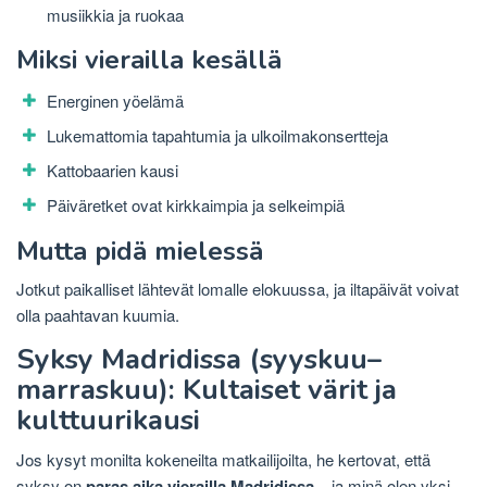
musiikkia ja ruokaa
Miksi vierailla kesällä
Energinen yöelämä
Lukemattomia tapahtumia ja ulkoilmakonsertteja
Kattobaarien kausi
Päiväretket ovat kirkkaimpia ja selkeimpiä
Mutta pidä mielessä
Jotkut paikalliset lähtevät lomalle elokuussa, ja iltapäivät voivat
olla paahtavan kuumia.
Syksy Madridissa (syyskuu–
marraskuu): Kultaiset värit ja
kulttuurikausi
Jos kysyt monilta kokeneilta matkailijoilta, he kertovat, että
syksy on
paras aika vierailla Madridissa
– ja minä olen yksi