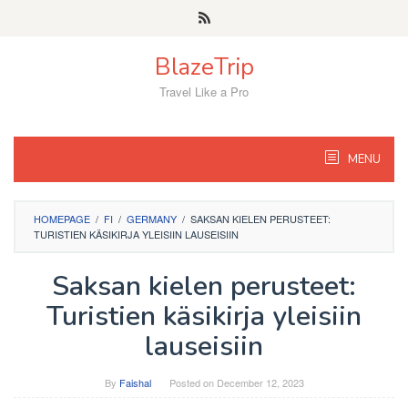
Skip
to
content
BlazeTrip
Travel Like a Pro
MENU
HOMEPAGE
/
FI
/
GERMANY
/
SAKSAN KIELEN PERUSTEET:
TURISTIEN KÄSIKIRJA YLEISIIN LAUSEISIIN
Saksan kielen perusteet:
Turistien käsikirja yleisiin
lauseisiin
By
Faishal
Posted on
December 12, 2023