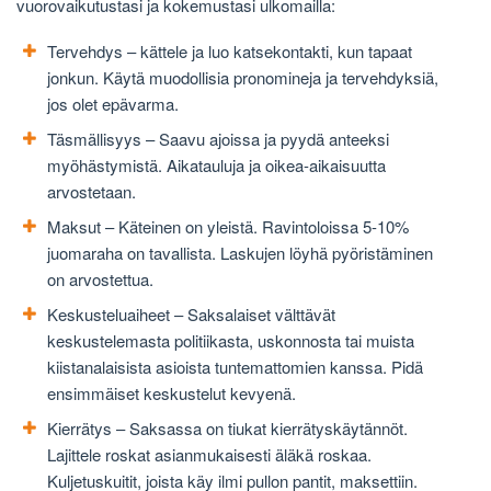
vuorovaikutustasi ja kokemustasi ulkomailla:
Tervehdys – kättele ja luo katsekontakti, kun tapaat
jonkun. Käytä muodollisia pronomineja ja tervehdyksiä,
jos olet epävarma.
Täsmällisyys – Saavu ajoissa ja pyydä anteeksi
myöhästymistä. Aikatauluja ja oikea-aikaisuutta
arvostetaan.
Maksut – Käteinen on yleistä. Ravintoloissa 5-10%
juomaraha on tavallista. Laskujen löyhä pyöristäminen
on arvostettua.
Keskusteluaiheet – Saksalaiset välttävät
keskustelemasta politiikasta, uskonnosta tai muista
kiistanalaisista asioista tuntemattomien kanssa. Pidä
ensimmäiset keskustelut kevyenä.
Kierrätys – Saksassa on tiukat kierrätyskäytännöt.
Lajittele roskat asianmukaisesti äläkä roskaa.
Kuljetuskuitit, joista käy ilmi pullon pantit, maksettiin.