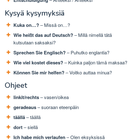
Entschuldigung
Kysyä kysymyksiä
Kuka on…?
– Missä on…?
Wie heißt das auf Deutsch?
– Millä nimellä tätä
kutsutaan saksaksi?
Sprechen Sie Englisch?
– Puhutko englantia?
Wie viel kostet dieses?
– Kuinka paljon tämä maksaa?
Können Sie mir helfen?
– Voitko auttaa minua?
Ohjeet
linkit/rechts
– vasen/oikea
geradeaus
– suoraan eteenpäin
täällä
– täällä
dort
– siellä
Ich habe mich verlaufen
– Olen eksyksissä