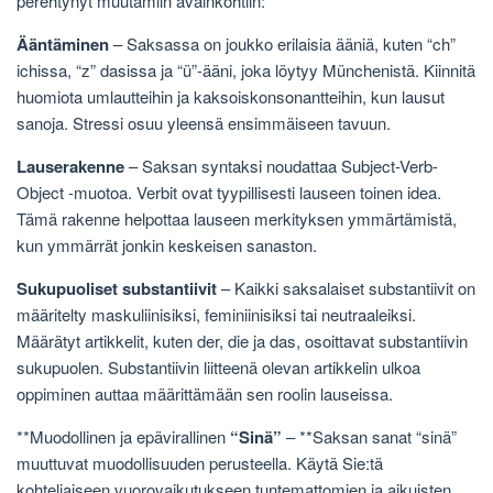
perehtynyt muutamiin avainkohtiin:
Ääntäminen
– Saksassa on joukko erilaisia ​​ääniä, kuten “ch”
ichissa, “z” dasissa ja “ü”-ääni, joka löytyy Münchenistä. Kiinnitä
huomiota umlautteihin ja kaksoiskonsonantteihin, kun lausut
sanoja. Stressi osuu yleensä ensimmäiseen tavuun.
Lauserakenne
– Saksan syntaksi noudattaa Subject-Verb-
Object -muotoa. Verbit ovat tyypillisesti lauseen toinen idea.
Tämä rakenne helpottaa lauseen merkityksen ymmärtämistä,
kun ymmärrät jonkin keskeisen sanaston.
Sukupuoliset substantiivit
– Kaikki saksalaiset substantiivit on
määritelty maskuliinisiksi, feminiinisiksi tai neutraaleiksi.
Määrätyt artikkelit, kuten der, die ja das, osoittavat substantiivin
sukupuolen. Substantiivin liitteenä olevan artikkelin ulkoa
oppiminen auttaa määrittämään sen roolin lauseissa.
**Muodollinen ja epävirallinen
“Sinä”
– **Saksan sanat “sinä”
muuttuvat muodollisuuden perusteella. Käytä Sie:tä
kohteliaiseen vuorovaikutukseen tuntemattomien ja aikuisten