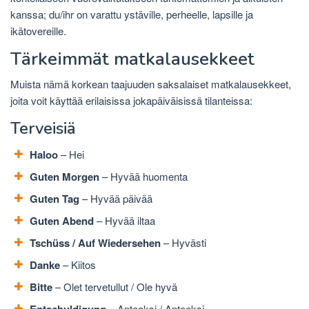
kanssa; du/ihr on varattu ystäville, perheelle, lapsille ja
ikätovereille.
Tärkeimmät matkalausekkeet
Muista nämä korkean taajuuden saksalaiset matkalausekkeet,
joita voit käyttää erilaisissa jokapäiväisissä tilanteissa:
Terveisiä
Haloo
– Hei
Guten Morgen
– Hyvää huomenta
Guten Tag
– Hyvää päivää
Guten Abend
– Hyvää iltaa
Tschüss / Auf Wiedersehen
– Hyvästi
Danke
– Kiitos
Bitte
– Olet tervetullut / Ole hyvä
– Anteeksi / Anteeksi