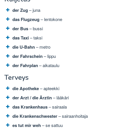
der Zug
– juna
das Flugzeug
– lentokone
der Bus
– bussi
das Taxi
– taksi
die U-Bahn
– metro
der Fahrschein
– lippu
der Fahrplan
– aikataulu
Terveys
die Apotheke
– apteekki
der Arzt / die Ärztin
– lääkäri
das Krankenhaus
– sairaala
die Krankenschwester
– sairaanhoitaja
es tut mir weh
– se sattuu