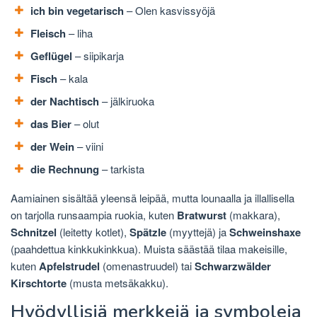
ich bin vegetarisch
– Olen kasvissyöjä
Fleisch
– liha
Geflügel
– siipikarja
Fisch
– kala
der Nachtisch
– jälkiruoka
das Bier
– olut
der Wein
– viini
die Rechnung
– tarkista
Aamiainen sisältää yleensä leipää, mutta lounaalla ja illallisella
on tarjolla runsaampia ruokia, kuten
Bratwurst
(makkara),
Schnitzel
(leitetty kotlet),
Spätzle
(myyttejä) ja
Schweinshaxe
(paahdettua kinkkukinkkua). Muista säästää tilaa makeisille,
kuten
Apfelstrudel
(omenastruudel) tai
Schwarzwälder
Kirschtorte
(musta metsäkakku).
Hyödyllisiä merkkejä ja symboleja