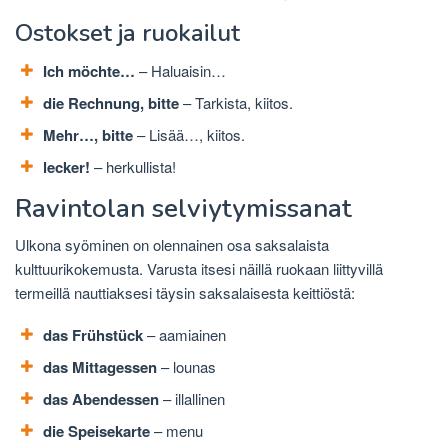
Ostokset ja ruokailut
Ich möchte…
– Haluaisin…
die Rechnung, bitte
– Tarkista, kiitos.
Mehr…, bitte
– Lisää…, kiitos.
lecker!
– herkullista!
Ravintolan selviytymissanat
Ulkona syöminen on olennainen osa saksalaista
kulttuurikokemusta. Varusta itsesi näillä ruokaan liittyvillä
termeillä nauttiaksesi täysin saksalaisesta keittiöstä:
das Frühstück
– aamiainen
das Mittagessen
– lounas
das Abendessen
– illallinen
die Speisekarte
– menu