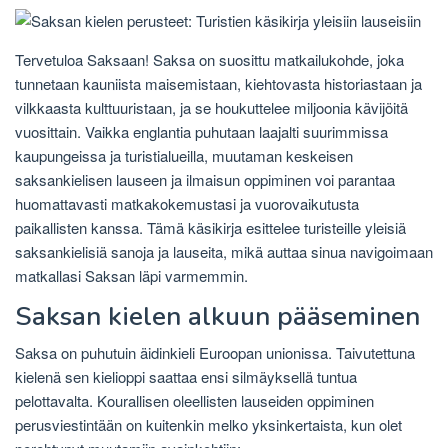
Tervetuloa Saksaan! Saksa on suosittu matkailukohde, joka
tunnetaan kauniista maisemistaan, kiehtovasta historiastaan ​​ja
vilkkaasta kulttuuristaan, ja se houkuttelee miljoonia kävijöitä
vuosittain. Vaikka englantia puhutaan laajalti suurimmissa
kaupungeissa ja turistialueilla, muutaman keskeisen
saksankielisen lauseen ja ilmaisun oppiminen voi parantaa
huomattavasti matkakokemustasi ja vuorovaikutusta
paikallisten kanssa. Tämä käsikirja esittelee turisteille yleisiä
saksankielisiä sanoja ja lauseita, mikä auttaa sinua navigoimaan
matkallasi Saksan läpi varmemmin.
Saksan kielen alkuun pääseminen
Saksa on puhutuin äidinkieli Euroopan unionissa. Taivutettuna
kielenä sen kielioppi saattaa ensi silmäyksellä tuntua
pelottavalta. Kourallisen oleellisten lauseiden oppiminen
perusviestintään on kuitenkin melko yksinkertaista, kun olet