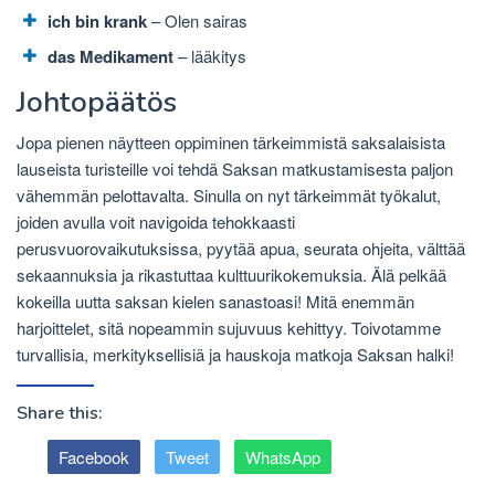
ich bin krank
– Olen sairas
das Medikament
– lääkitys
Johtopäätös
Jopa pienen näytteen oppiminen tärkeimmistä saksalaisista
lauseista turisteille voi tehdä Saksan matkustamisesta paljon
vähemmän pelottavalta. Sinulla on nyt tärkeimmät työkalut,
joiden avulla voit navigoida tehokkaasti
perusvuorovaikutuksissa, pyytää apua, seurata ohjeita, välttää
sekaannuksia ja rikastuttaa kulttuurikokemuksia. Älä pelkää
kokeilla uutta saksan kielen sanastoasi! Mitä enemmän
harjoittelet, sitä nopeammin sujuvuus kehittyy. Toivotamme
turvallisia, merkityksellisiä ja hauskoja matkoja Saksan halki!
Share this:
Facebook
Tweet
WhatsApp