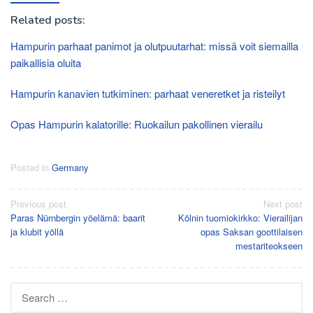
Related posts:
Hampurin parhaat panimot ja olutpuutarhat: missä voit siemailla
paikallisia oluita
Hampurin kanavien tutkiminen: parhaat veneretket ja risteilyt
Opas Hampurin kalatorille: Ruokailun pakollinen vierailu
Posted in
Germany
Post
Previous post
Next post
Paras Nürnbergin yöelämä: baarit
Kölnin tuomiokirkko: Vierailijan
navigation
ja klubit yöllä
opas Saksan goottilaisen
mestariteokseen
Search
for: