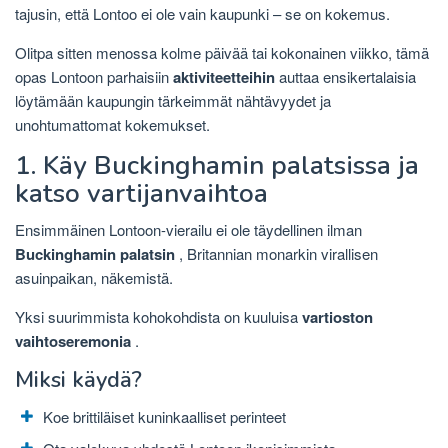
tajusin, että Lontoo ei ole vain kaupunki – se on kokemus.
Olitpa sitten menossa kolme päivää tai kokonainen viikko, tämä
opas Lontoon parhaisiin
aktiviteetteihin
auttaa ensikertalaisia ​​
löytämään kaupungin tärkeimmät nähtävyydet ja
unohtumattomat kokemukset.
1. Käy Buckinghamin palatsissa ja
katso vartijanvaihtoa
Ensimmäinen Lontoon-vierailu ei ole täydellinen ilman
Buckinghamin palatsin
, Britannian monarkin virallisen
asuinpaikan, näkemistä.
Yksi suurimmista kohokohdista on kuuluisa
vartioston
vaihtoseremonia
.
Miksi käydä?
Koe brittiläiset kuninkaalliset perinteet