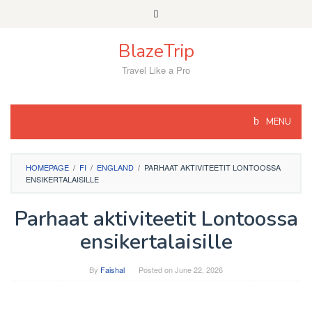
Skip
to
content
BlazeTrip
Travel Like a Pro
MENU
HOMEPAGE
/
FI
/
ENGLAND
/
PARHAAT AKTIVITEETIT LONTOOSSA
ENSIKERTALAISILLE
Parhaat aktiviteetit Lontoossa
ensikertalaisille
By
Faishal
Posted on
June 22, 2026