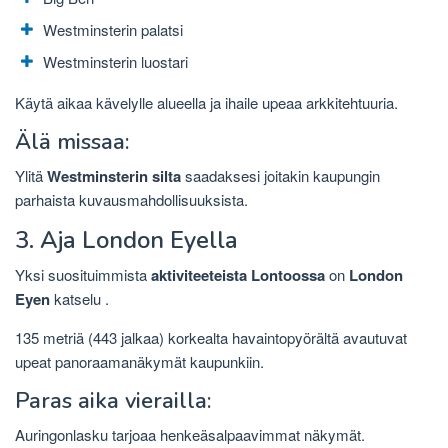
Westminsterin palatsi
Westminsterin luostari
Käytä aikaa kävelylle alueella ja ihaile upeaa arkkitehtuuria.
Älä missaa:
Ylitä
Westminsterin silta
saadaksesi joitakin kaupungin
parhaista kuvausmahdollisuuksista.
3. Aja London Eyella
Yksi suosituimmista
aktiviteeteista Lontoossa
on
London
Eyen
katselu .
135 metriä (443 jalkaa) korkealta havaintopyörältä avautuvat
upeat panoraamanäkymät kaupunkiin.
Paras aika vierailla:
Auringonlasku tarjoaa henkeäsalpaavimmat näkymät.