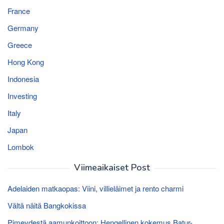
France
Germany
Greece
Hong Kong
Indonesia
Investing
Italy
Japan
Lombok
Viimeaikaiset Post
Adelaiden matkaopas: Viini, villieläimet ja rento charmi
Vältä näitä Bangkokissa
Pimeydestä aamunkoittoon: Hengellinen kokemus Batur-