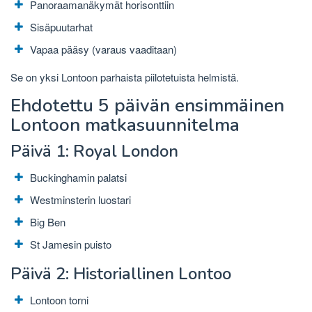
Panoraamanäkymät horisonttiin
Sisäpuutarhat
Vapaa pääsy (varaus vaaditaan)
Se on yksi Lontoon parhaista piilotetuista helmistä.
Ehdotettu 5 päivän ensimmäinen
Lontoon matkasuunnitelma
Päivä 1: Royal London
Buckinghamin palatsi
Westminsterin luostari
Big Ben
St Jamesin puisto
Päivä 2: Historiallinen Lontoo
Lontoon torni