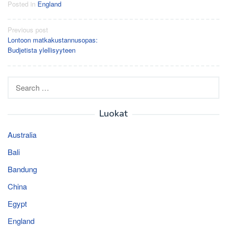
Posted in
England
Post
Previous post
Lontoon matkakustannusopas:
navigation
Budjetista ylellisyyteen
Search
for:
Luokat
Australia
Bali
Bandung
China
Egypt
England