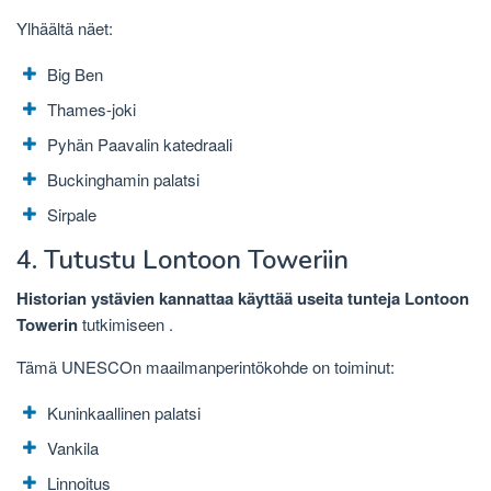
Ylhäältä näet:
Big Ben
Thames-joki
Pyhän Paavalin katedraali
Buckinghamin palatsi
Sirpale
4. Tutustu Lontoon Toweriin
Historian ystävien kannattaa käyttää useita tunteja Lontoon
Towerin
tutkimiseen
.
Tämä UNESCOn maailmanperintökohde on toiminut:
Kuninkaallinen palatsi
Vankila
Linnoitus