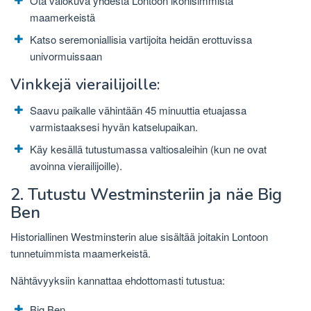
Ota valokuva yhdestä Lontoon ikonisimmista
maamerkeistä
Katso seremoniallisia vartijoita heidän erottuvissa
univormuissaan
Vinkkejä vierailijoille:
Saavu paikalle vähintään 45 minuuttia etuajassa
varmistaaksesi hyvän katselupaikan.
Käy kesällä tutustumassa valtiosaleihin (kun ne ovat
avoinna vierailijoille).
2. Tutustu Westminsteriin ja näe Big
Ben
Historiallinen Westminsterin alue sisältää joitakin Lontoon
tunnetuimmista maamerkeistä.
Nähtävyyksiin kannattaa ehdottomasti tutustua:
Big Ben