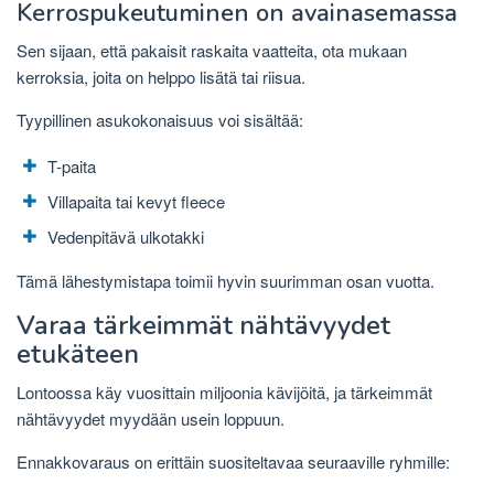
Kerrospukeutuminen on avainasemassa
Sen sijaan, että pakaisit raskaita vaatteita, ota mukaan
kerroksia, joita on helppo lisätä tai riisua.
Tyypillinen asukokonaisuus voi sisältää:
T-paita
Villapaita tai kevyt fleece
Vedenpitävä ulkotakki
Tämä lähestymistapa toimii hyvin suurimman osan vuotta.
Varaa tärkeimmät nähtävyydet
etukäteen
Lontoossa käy vuosittain miljoonia kävijöitä, ja tärkeimmät
nähtävyydet myydään usein loppuun.
Ennakkovaraus on erittäin suositeltavaa seuraaville ryhmille: