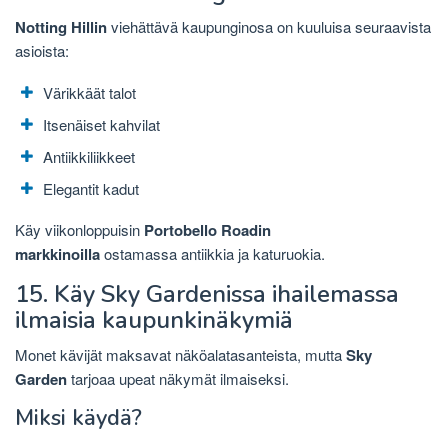
Notting Hillin
viehättävä kaupunginosa
on kuuluisa seuraavista
asioista:
Värikkäät talot
Itsenäiset kahvilat
Antiikkiliikkeet
Elegantit kadut
Käy viikonloppuisin
Portobello Roadin
markkinoilla
ostamassa antiikkia ja katuruokia.
15. Käy Sky Gardenissa ihailemassa
ilmaisia ​​kaupunkinäkymiä
Monet kävijät maksavat näköalatasanteista, mutta
Sky
Garden
tarjoaa upeat näkymät ilmaiseksi.
Miksi käydä?