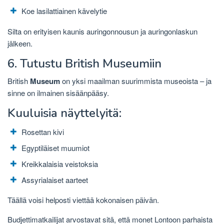
Koe lasilattiainen kävelytie
Silta on erityisen kaunis auringonnousun ja auringonlaskun
jälkeen.
6. Tutustu British Museumiin
British
Museum
on yksi maailman suurimmista museoista – ja
sinne on ilmainen sisäänpääsy.
Kuuluisia näyttelyitä:
Rosettan kivi
Egyptiläiset muumiot
Kreikkalaisia ​​veistoksia
Assyrialaiset aarteet
Täällä voisi helposti viettää kokonaisen päivän.
Budjettimatkailijat arvostavat sitä, että monet Lontoon parhaista