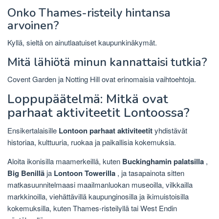
Onko Thames-risteily hintansa
arvoinen?
Kyllä, sieltä on ainutlaatuiset kaupunkinäkymät.
Mitä lähiötä minun kannattaisi tutkia?
Covent Garden ja Notting Hill ovat erinomaisia ​​vaihtoehtoja.
Loppupäätelmä: Mitkä ovat
parhaat aktiviteetit Lontoossa?
Ensikertalaisille
Lontoon parhaat aktiviteetit
yhdistävät
historiaa, kulttuuria, ruokaa ja paikallisia kokemuksia.
Aloita ikonisilla maamerkeillä, kuten
Buckinghamin palatsilla
,
Big Benillä
ja
Lontoon Towerilla
, ja tasapainota sitten
matkasuunnitelmaasi maailmanluokan museoilla, vilkkailla
markkinoilla, viehättävillä kaupunginosilla ja ikimuistoisilla
kokemuksilla, kuten Thames-risteilyllä tai West Endin