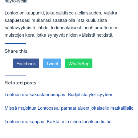
näytöksellä.
Lontoo on kaupunki, joka palkitsee uteliaisuuden. Vaikka
saapuessasi mukanasi saattaa olla lista kuuluisista
nähtävyyksistä, lähdet todennäköisesti unohtumattomien
muistojen kera, jotka syntyvät niiden välisistä hetkistä.
Share this:
Facebook
Tweet
WhatsApp
Related posts:
Lontoon matkakustannusopas: Budjetista ylellisyyteen
Missä majoittua Lontoossa: parhaat alueet jokaiselle matkailijalle
Lontoon matkaopas: Kaikki mitä sinun tarvitsee tietää