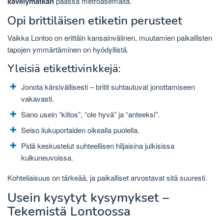
kävelymatkan
päässä metroasemalta.
Opi brittiläisen etiketin perusteet
Vaikka Lontoo on erittäin kansainvälinen, muutamien paikallisten
tapojen ymmärtäminen on hyödyllistä.
Yleisiä etikettivinkkejä:
Jonota kärsivällisesti – britit suhtautuvat jonottamiseen
vakavasti.
Sano usein “kiitos”, “ole hyvä” ja “anteeksi”.
Seiso liukuportaiden oikealla puolella.
Pidä keskustelut suhteellisen hiljaisina julkisissa
kulkuneuvoissa.
Kohteliaisuus on tärkeää, ja paikalliset arvostavat sitä suuresti.
Usein kysytyt kysymykset –
Tekemistä Lontoossa